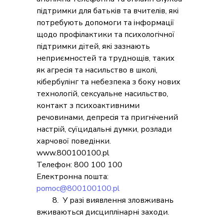
підтримки для батьків та вчителів, які
потребують допомоги та інформації
щодо профілактики та психологічної
підтримки дітей, які зазнають
неприємностей та труднощів, таких
як агресія та насильство в школі,
кібербулінг та небезпека з боку нових
технологій, сексуальне насильство,
контакт з психоактивними
речовинами, депресія та пригнічений
настрій, суїцидальні думки, розлади
харчової поведінки.
www.800100100.pl
Телефон: 800 100 100
Електронна пошта:
pomoc@800100100.pl
8.
У разі виявлення зловживань
вживаються дисциплінарні заходи.