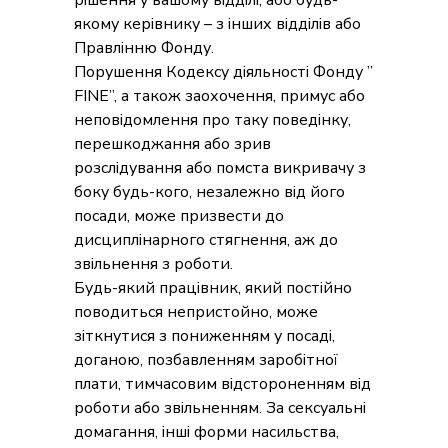
рішення у вашому відділі, або будь-
якому керівнику – з інших відділів або
Правлінню Фонду.
Порушення Кодексу діяльності Фонду ”
FINE”, а також заохочення, примус або
неповідомлення про таку поведінку,
перешкоджання або зрив
розслідування або помста викривачу з
боку будь-кого, незалежно від його
посади, може призвести до
дисциплінарного стягнення, аж до
звільнення з роботи.
Будь-який працівник, який постійно
поводиться непристойно, може
зіткнутися з пониженням у посаді,
доганою, позбавленням заробітної
плати, тимчасовим відстороненням від
роботи або звільненням. За сексуальні
домагання, інші форми насильства,