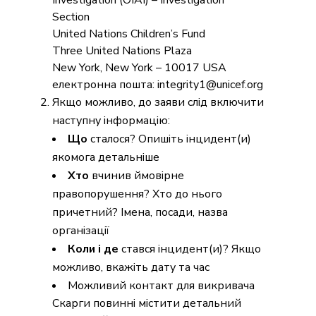
Investigation (OIAI) – Investigation
Section
United Nations Children’s Fund
Three United Nations Plaza
New York, New York – 10017 USA
електронна пошта: integrity1@unicef.org
Якщо можливо, до заяви слід включити
наступну інформацію:
Що
сталося? Опишіть інцидент(и)
якомога детальніше
Хто
вчинив ймовірне
правопорушення? Хто до нього
причетний? Імена, посади, назва
організації
Коли і де
стався інцидент(и)? Якщо
можливо, вкажіть дату та час
Можливий контакт для викривача
Скарги повинні містити детальний