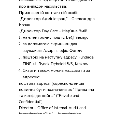
про випадок насильства:
Призначеній контактній особі:
-Директор Адміністрації – Олександра
Козак
-Директор Day Care – Мар’яна Змій
на електронну пошту: be@fine.ngo
за допомогою скриньки для
зауважень/скарг в офісі Фонду
поштою на наступну адресу: Fundacja
FINE, ul. Rynek Dębnicki 8/6, Kraków
Скарги також можна надсилати за
адресою:
поштова адреса: (кореспонденція
повинна бути позначена як “Приватна
та конфіденційна” (“Private and
Confidential”)
Director – Office of Internal Audit and