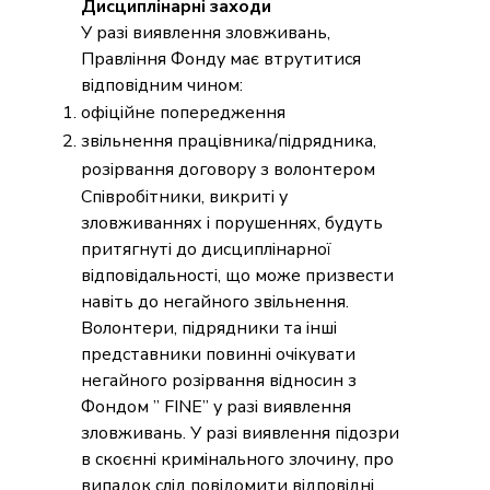
Дисциплінарні заходи
У разі виявлення зловживань,
Правління Фонду має втрутитися
відповідним чином:
офіційне попередження
звільнення працівника/підрядника,
розірвання договору з волонтером
Співробітники, викриті у
зловживаннях і порушеннях, будуть
притягнуті до дисциплінарної
відповідальності, що може призвести
навіть до негайного звільнення.
Волонтери, підрядники та інші
представники повинні очікувати
негайного розірвання відносин з
Фондом ” FINE” у разі виявлення
зловживань. У разі виявлення підозри
в скоєнні кримінального злочину, про
випадок слід повідомити відповідні